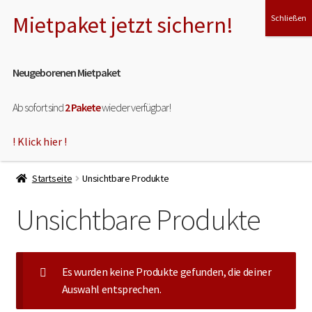
Zur
Zum
Menü
Navigation
Inhalt
springen
springen
Neugeborenen Mietpaket
Ab sofort sind
2 Pakete
wieder verfügbar!
! Klick hier !
HOME
Startseite
Unsichtbare Produkte
ÜBER MICH
Unsichtbare Produkte
Unterm
MEINE LEISTUNGEN
öffnen
Unterm
MIET- & TESTPAKET
Es wurden keine Produkte gefunden, die deiner
öffnen
Auswahl entsprechen.
Unterm
SHOP