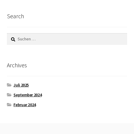
öffnen
Unterm
MEINE PARTNER
Search
öffnen
BLOG
Suchen
nach:
Archives
Juli 2025
September 2024
Februar 2024