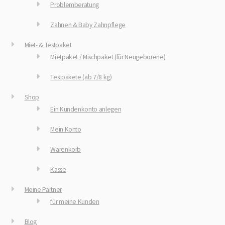
Problemberatung
Zahnen & Baby Zahnpflege
Miet- & Testpaket
Mietpaket / Mischpaket (für Neugeborene)
Testpakete (ab 7/8 kg)
Shop
Ein Kundenkonto anlegen
Mein Konto
Warenkorb
Kasse
Meine Partner
für meine Kunden
Blog