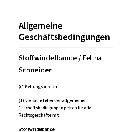
öffnen
Unterm
MEINE PARTNER
öffnen
Allgemeine
BLOG
Geschäftsbedingungen
Stoffwindelbande / Felina
Schneider
§ 1 Geltungsbereich
(1) Die nachstehenden allgemeinen
Geschäftsbedingungen gelten für alle
Rechtsgeschäfte mit
Stoffwindelbande