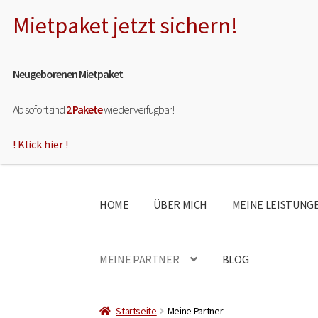
Neugeborenen Mietpaket
Ab sofort sind
2 Pakete
wieder verfügbar!
! Klick hier !
HOME
ÜBER MICH
MEINE LEISTUNG
MEINE PARTNER
BLOG
Startseite
Meine Partner