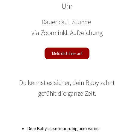
Uhr
PROBLEMBERATUNG
Dauer ca. 1 Stunde
ZAHNEN & BABY ZAHNPFLEGE
via Zoom inkl. Aufzeichung
MIET- & TESTPAKET
Meld dich hier an!
SHOP
MEINE PARTNER
Du kennst es sicher, dein Baby zahnt
BLOG
gefühlt die ganze Zeit.
Dein Baby ist sehr unruhig oder weint