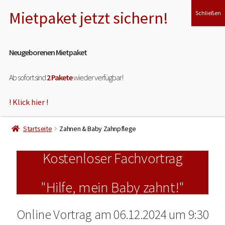
Menü
Neugeborenen Mietpaket
Ab sofort sind
2 Pakete
wieder verfügbar!
! Klick hier !
HOME
Startseite
Zahnen & Baby Zahnpflege
ÜBER MICH
Kostenloser Fachvortrag
MEINE LEISTUNGEN
"Hilfe, mein Baby zahnt!"
INDIVIDUELLE STOFFWINDEL BERATUNG
Online Vortrag am 06.12.2024 um 9:30
STOFFWINDEL WORKSHOP