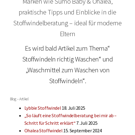
Marken wie Sumo Baby & Ohalea,
praktische Tipps und Einblicke in die
MEINE PARTNER
Stoffwindelberatung – ideal für moderne
BLOG
Eltern
Es wird bald Artikel zum Thema“
Stoffwindeln richtig Waschen“ und
„Waschmittel zum Waschen von
Stoffwindeln“.
Blog – Artikel
Lybbie Stoffwindel
18. Juli 2025
„So läuft eine Stoffwindelberatung bei mir ab –
Schritt für Schritt erklärt“
7. Juli 2025
Ohalea Stoffwindel
15. September 2024