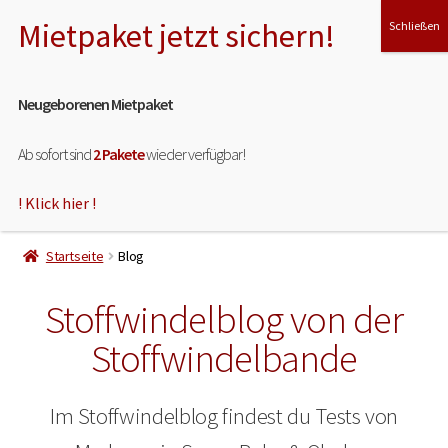
Menü
Neugeborenen Mietpaket
Ab sofort sind
2 Pakete
wieder verfügbar!
! Klick hier !
HOME
Startseite
Blog
ÜBER MICH
Stoffwindelblog von der
MEINE LEISTUNGEN
Stoffwindelbande
MIET- & TESTPAKET
Im Stoffwindelblog findest du Tests von
SHOP