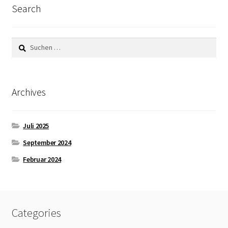
auf
Search
der
Produktseite
Suchen
gewählt
nach:
werden
Archives
Juli 2025
September 2024
Februar 2024
Categories