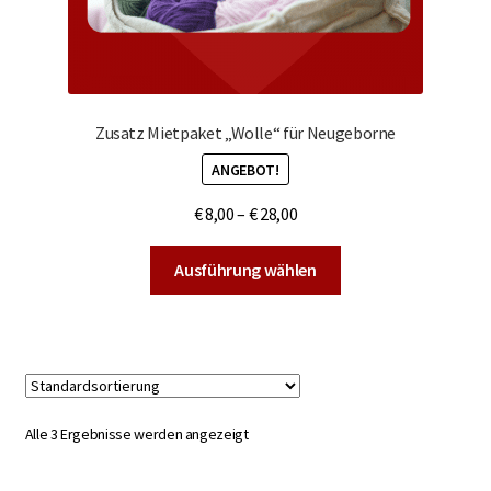
Zusatz Mietpaket „Wolle“ für Neugeborne
ANGEBOT!
€
8,00
–
€
28,00
Dieses
Ausführung wählen
Produkt
weist
mehrere
Varianten
auf.
Die
Alle 3 Ergebnisse werden angezeigt
Optionen
können