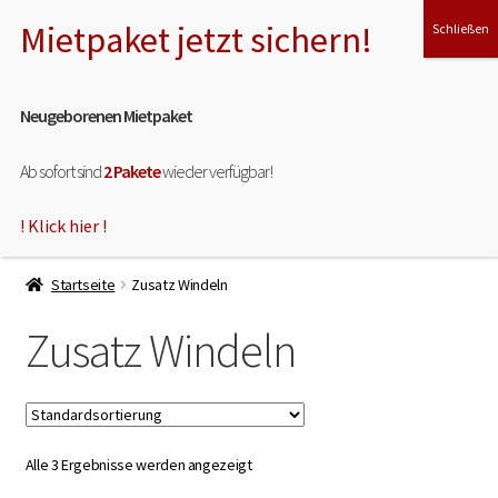
Zur
Zum
Menü
Navigation
Inhalt
springen
springen
Neugeborenen Mietpaket
Ab sofort sind
2 Pakete
wieder verfügbar!
! Klick hier !
HOME
Startseite
Zusatz Windeln
ÜBER MICH
Zusatz Windeln
Unterm
MEINE LEISTUNGEN
öffnen
Unterm
MIET- & TESTPAKET
öffnen
Alle 3 Ergebnisse werden angezeigt
Unterm
SHOP