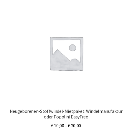
öffnen
Unterm
MEINE PARTNER
öffnen
BLOG
Neugeborenen-Stoffwindel-Mietpaket: Windelmanufaktur
oder Popolini EasyFree
€
10,00
–
€
20,00