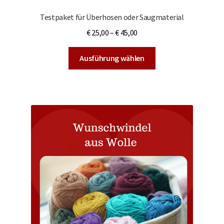
Testpaket für Überhosen oder Saugmaterial
€
25,00
–
€
45,00
Dieses
Ausführung wählen
Produkt
weist
mehrere
Varianten
auf.
Die
Optionen
können
auf
der
Produktseite
gewählt
werden