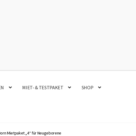
Instagram
Faceb
EN
MIET- & TESTPAKET
SHOP
orn Mietpaket „4“ für Neugeborene