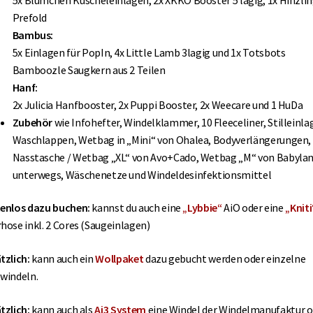
Prefold
Bambus:
5x Einlagen für PopIn, 4x Little Lamb 3lagig und 1x Totsbots
Bamboozle Saugkern aus 2 Teilen
Hanf:
2x Julicia Hanfbooster, 2x Puppi Booster, 2x Weecare und 1 HuDa
Zubehör
wie Infohefter, Windelklammer, 10 Fleeceliner, Stilleinla
Waschlappen, Wetbag in „Mini“ von Ohalea, Bodyverlängerungen,
Nasstasche / Wetbag „XL“ von Avo+Cado, Wetbag „M“ von Babylan
unterwegs, Wäschenetze und Windeldesinfektionsmittel
enlos dazu buchen:
kannst du auch eine
„
Lybbie“
AiO oder eine
„Kniti
hose inkl. 2 Cores (Saugeinlagen)
tzlich:
kann auch ein
Wollpaket
dazu gebucht werden oder einzelne
windeln.
tzlich:
kann auch als
Ai3 System
eine Windel der Windelmanufaktur o