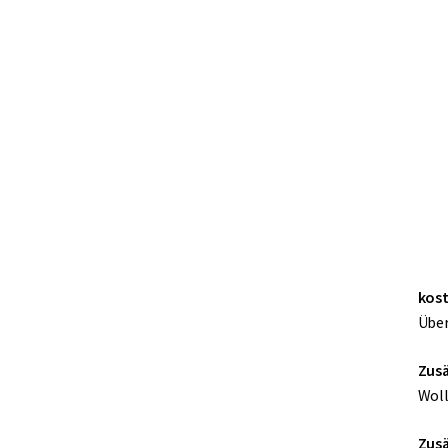
kost
Über
Zusä
Woll
Zusä