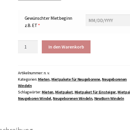
Gewünschter Mietbeginn
z.B. ET
*
NewBorn
In den Warenkorb
Mietpaket
"4"
für
Neugeborene
Artikelnummer:
n. v.
Kategorien:
Mieten
,
Mietpakete für Neugeborene
,
Neugeborenen
Menge
Windeln
Schlagwörter:
Mieten
,
Mietpaket
,
Mietpaket für Einsteiger
,
Mietpa
Neugeboren Windel
,
Neugeborenen Windeln
,
NewBorn Windeln