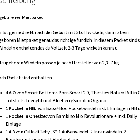
schreibung
geborenen Mietpaket
illst gerne direkt nach der Geburt mit Stoff wickeln, dann ist ein
eboren Mietpaket genau das richtige für dich. In diesem Packet sind 
 Windeln enthalten das du Vollzeit 2-3 Tage wickeln kannst.
Neugeboren Windeln passen je nach Hersteller von 2,3 -7 kg.
ach Packet sind enthalten:
4 AiO
von Smart Bottoms Born Smart 2.0, Thirsties Natural All in 
Totsbots Teenyfit und Blueberry Simplex Organic
1 Pocket in NB:
von Baba+Boo Pocketwindel inkl. 1 Einlage in NB 
1 Pocket in Onesize:
von Bambino Mio Revolutionäre + inkl. Daily
Einlage
1 Ai3
von Culla di Teby „S“: 1 Außenwindel, 2 Innenwindeln, 2
Bambuseinlagen und 1 Hanfeinlage