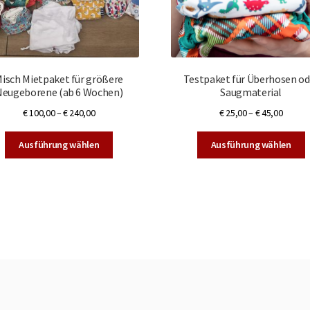
isch Mietpaket für größere
Testpaket für Überhosen od
Neugeborene (ab 6 Wochen)
Saugmaterial
€
100,00
–
€
240,00
€
25,00
–
€
45,00
Dieses
D
Ausführung wählen
Ausführung wählen
Produkt
P
weist
w
mehrere
m
Varianten
V
auf.
a
Die
D
Optionen
O
können
k
auf
a
der
d
Produktseite
P