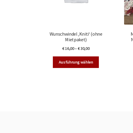
Wunschwindel ‚Kniti‘ (ohne
M
Mietpaket)
€
16,00
–
€
30,00
Dieses
Ausführung wählen
Produkt
weist
mehrere
Varianten
auf.
Die
Optionen
können
auf
der
Produktseite