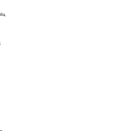
lu,
k
ng