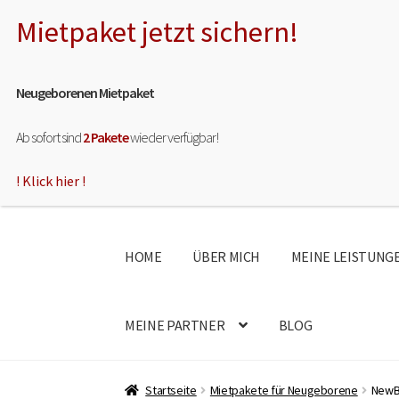
Zur
Zum
Navigation
Inhalt
springen
springen
Neugeborenen Mietpaket
Ab sofort sind
2 Pakete
wieder verfügbar!
! Klick hier !
HOME
ÜBER MICH
MEINE LEISTUNG
MEINE PARTNER
BLOG
Startseite
Mietpakete für Neugeborene
NewB