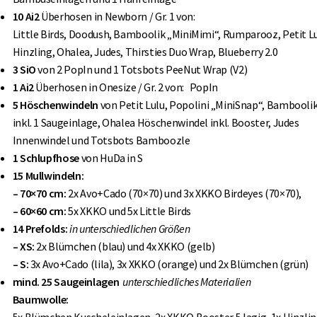
10 Ai2
Überhosen in Newborn / Gr. 1 von:
Little Birds, Doodush, Bamboolik „MiniMimi“, Rumparooz, Petit Lu
Hinzling, Ohalea, Judes, Thirsties Duo Wrap, Blueberry 2.0
3 SiO
von 2 PopIn und 1 Totsbots PeeNut Wrap (V2)
1 Ai2
Überhosen in Onesize / Gr. 2 von: PopIn
5 Höschenwindeln
von Petit Lulu, Popolini „MiniSnap“, Bambooli
inkl. 1 Saugeinlage, Ohalea Höschenwindel inkl. Booster, Judes
Innenwindel und Totsbots Bamboozle
1 Schlupfhose
von HuDa
in S
15 Mullwindeln:
– 70×70 cm:
2x Avo+Cado (70×70) und 3x XKKO Birdeyes (70×70),
– 60×60 cm:
5x XKKO und 5x Little Birds
14 Prefolds:
in unterschiedlichen Größen
– XS:
2x Blümchen (blau) und 4x XKKO (gelb)
– S:
3x Avo+Cado (lila), 3x XKKO (orange) und 2x Blümchen (grün)
mind. 25 Saugeinlagen
unterschiedliches Materialien
Baumwolle:
5x Blümchen Kuscheleinlagen, 2x XKKO Booster 5 lagig, 1x Hinzli