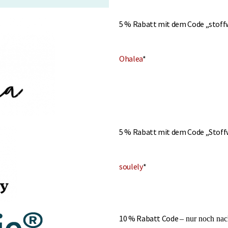
5 % Rabatt mit dem Code „stoff
Ohalea
*
5 % Rabatt mit dem Code „Stof
soulely
*
10 % Rabatt Code
– nur noch na