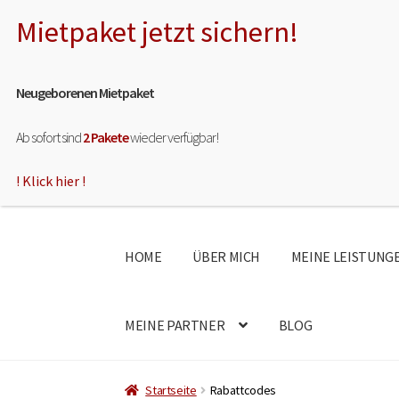
Neugeborenen Mietpaket
Ab sofort sind
2 Pakete
wieder verfügbar!
! Klick hier !
HOME
ÜBER MICH
MEINE LEISTUNG
MEINE PARTNER
BLOG
Startseite
Rabattcodes