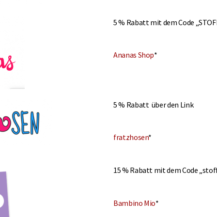
5 % Rabatt mit dem Code „ST
Ananas Shop
*
5 % Rabatt über den Link
fratzhosen
*
15 % Rabatt mit dem Code „sto
Bambino Mio
*