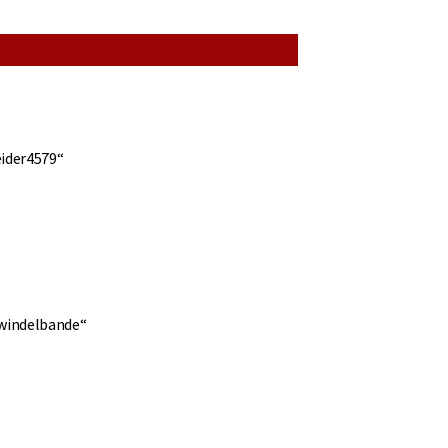
ider4579“
fwindelbande“