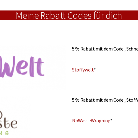
Meine Rabatt Codes für dich
5 % Rabatt mit dem Code „Schne
Stoffywelt
*
5 % Rabatt mit dem Code „Stof
NoWasteWrapping
*