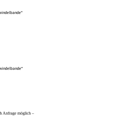
windelbande“
fwindelbande“
ch Anfrage möglich –