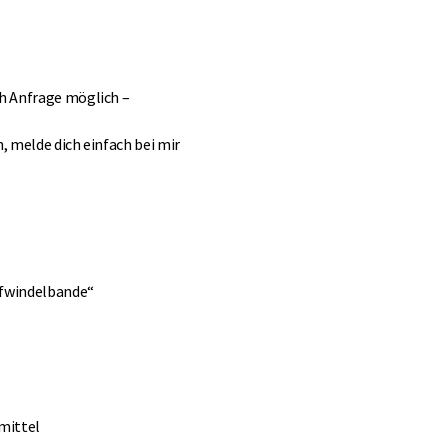
ch Anfrage möglich –
, melde dich einfach bei mir
ffwindelbande“
mittel