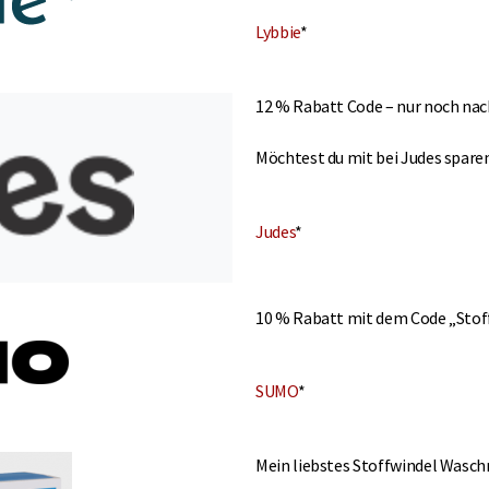
Lybbie
*
12 % Rabatt Code – nur noch na
Möchtest du mit bei Judes sparen
Judes
*
10 % Rabatt mit dem Code „Sto
SUMO
*
Mein liebstes Stoffwindel Wasch