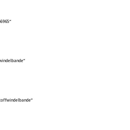
66965“
fwindelbande“
toffwindelbande“