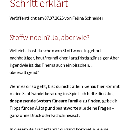
Schritt erklärt
MEINE PARTNER
Veröffentlicht am 07.07.2025 von Felina Schneider
BLOG
Stoffwindeln? Ja, aber wie?
Vielleicht hast du schon von Stoffwindeln gehört –
nachhaltiger, hautfreundlicher, langfristig günstiger. Aber
irgendwie ist das Thema auch ein bisschen…
überwältigend?
Wenn es dir so geht, bist du nicht allein. Genau hier kommt
meine Stoffwindelberatung ins Spiel: Ich helfe dir dabei,
das passende System für eure Familie zu finden
, gebe dir
Tipps für den Alltag und beantworte alle deine Fragen –
ganz ohne Druck oder Fachchinesisch.
In diesem Beitrag erfährst du
ganz konkret
, wie eine