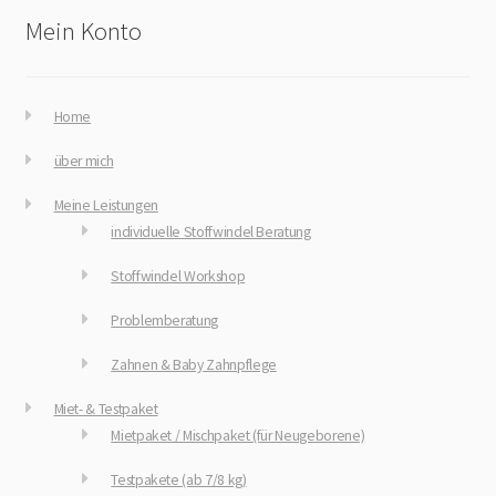
Mein Konto
Home
über mich
Meine Leistungen
individuelle Stoffwindel Beratung
Stoffwindel Workshop
Problemberatung
Zahnen & Baby Zahnpflege
Miet- & Testpaket
Mietpaket / Mischpaket (für Neugeborene)
Testpakete (ab 7/8 kg)