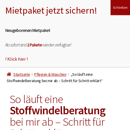
Menü
Neugeborenen Mietpaket
Ab sofort sind
2 Pakete
wieder verfügbar!
! Klick hier !
HOME
Startseite
Pflegen & Waschen
„So läuft eine
ÜBER MICH
Stoffwindelberatung bei mir ab – Schritt für Schritt erklärt“
So läuft eine
MEINE LEISTUNGEN
Stoffwindelberatung
MIET- & TESTPAKET
bei mir ab – Schritt für
SHOP