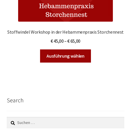
Stoffwindel Workshop in der Hebammenpraxis Storchennest
€
45,00
–
€
65,00
Dieses
Ausführung wählen
Produkt
weist
mehrere
Varianten
auf.
Die
Search
Optionen
können
auf
Suchen
der
nach: