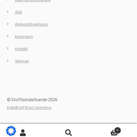
AGB
Widerrufsbelehrung
Impressum
Kontakt
Sitemap
© Stoffwindelbande 2026
.
Erstellt mit WooCommerce
0
Suche
Suchen