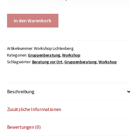
Stoffwindel
In den Warenkorb
Workshop
in
Lichtenberg
Menge
Artikelnummer:
Workshop Lichtenberg
Kategorien:
Gruppenberatung
,
Workshop
Schlagwörter:
Beratung vor Ort
,
Gruppenberatung
,
Workshop
Beschreibung
Zusätzliche Informationen
Bewertungen (0)