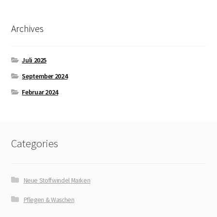
Produktseite
gewählt
Archives
werden
Juli 2025
September 2024
Februar 2024
Categories
Neue Stoffwindel Marken
Pflegen & Waschen