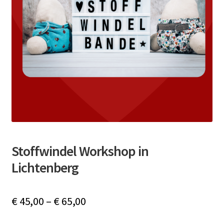
öffnen
Unterm
MEINE PARTNER
öffnen
BLOG
Stoffwindel Workshop in
Lichtenberg
€
45,00
–
€
65,00