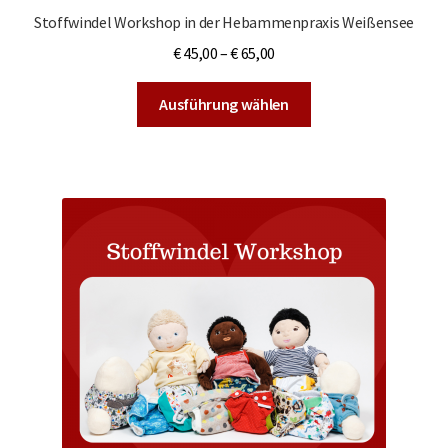
Stoffwindel Workshop in der Hebammenpraxis Weißensee
€
45,00
–
€
65,00
Dieses
Ausführung wählen
Produkt
weist
mehrere
Varianten
auf.
Die
Optionen
können
auf
der
Produktseite
gewählt
werden