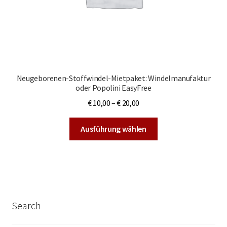
werden
Neugeborenen-Stoffwindel-Mietpaket: Windelmanufaktur
oder Popolini EasyFree
€
10,00
–
€
20,00
Dieses
Ausführung wählen
Produkt
weist
mehrere
Varianten
auf.
Die
Search
Optionen
können