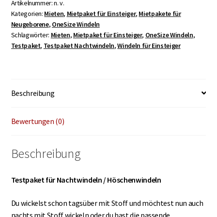
Höschenwindeln
Artikelnummer:
n. v.
Kategorien:
Mieten
,
Mietpaket für Einsteiger
,
Mietpakete für
Menge
Neugeborene
,
OneSize Windeln
Schlagwörter:
Mieten
,
Mietpaket für Einsteiger
,
OneSize Windeln
,
Testpaket
,
Testpaket Nachtwindeln
,
Windeln für Einsteiger
Beschreibung
Bewertungen (0)
Beschreibung
Testpaket für Nachtwindeln / Höschenwindeln
Du wickelst schon tagsüber mit Stoff und möchtest nun auch
nachts mit Stoff wickeln oder du hast die passende