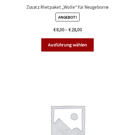
Zusatz Mietpaket „Wolle“ für Neugeborne
ANGEBOT!
€
8,00
–
€
28,00
Dieses
Ausführung wählen
Produkt
weist
mehrere
Varianten
auf.
Die
Optionen
können
auf
der
Produktseite
gewählt