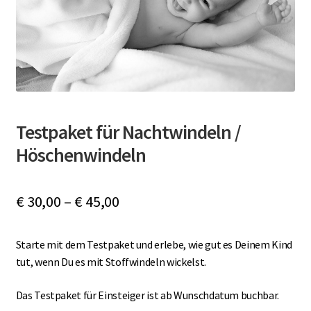
öffnen
Unterm
MEINE PARTNER
öffnen
BLOG
Testpaket für Nachtwindeln /
Höschenwindeln
€
30,00
–
€
45,00
Starte mit dem Testpaket und erlebe, wie gut es Deinem Kind
tut, wenn Du es mit Stoffwindeln wickelst.
Das Testpaket für Einsteiger ist ab Wunschdatum buchbar.