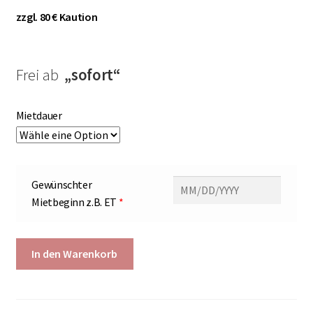
zzgl. 80 € Kaution
Frei ab
„sofort“
Mietdauer
Gewünschter
Mietbeginn z.B. ET
*
Testpaket
In den Warenkorb
für
Nachtwindeln
/