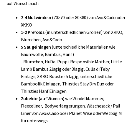
auf Wunsch auch
2-4 Mullwindeln
(70×70 oder 80×80) von Avo&Cado oder
XKKO
1-2 Prefolds
(in unterschiedlichen Größen) von XKKO,
Blümchen, Avo&Cado
5 Saugeinlagen
(unterschiedliche Materialien wie
Baumwolle, Bambus, Hanf)
Blümchen, HuDa, Puppi, Responsible Mother, Little
Lamb Bambus 2lagig oder 3lagig, Culla di Teby
Einlage, XKKO Booster 5 lagig, unterschiedliche
Bamboolik Einlagen, Thirsties Stay Dry Duo oder
Thirsties Hanf Einlagen
Zubehör (auf Wunsch)
wie Windelklammer,
Fleeceliner, Bodyverlängerungen, Wäschesack / Pail
Liner von Avo&Cado oder Planet Wise oder Wetbag M
für unterwegs